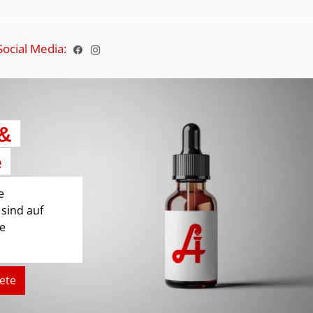
Social Media:
 &
e
e
 sind auf
e
ete