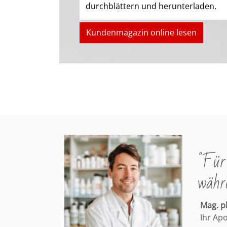
durchblättern und herunterladen.
Kundenmagazin online lesen
"Für 
währe
Mag. 
Ihr Ap